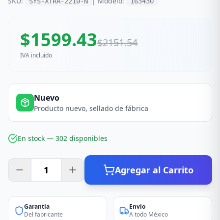
SKU:
| Modelo:
SYS-XTRA-2210-N
163430
$
1599.43
$
2151.54
IVA incluido
Nuevo
Producto nuevo, sellado de fábrica
En stock —
302
disponible
s
Agregar al Carrito
Garantía
Envío
Del fabricante
A todo México