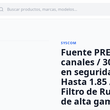
SYSCOM
Fuente PRE
-
22
%
canales / 3
en segurida
Hasta 1.85
Filtro de R
de alta ga