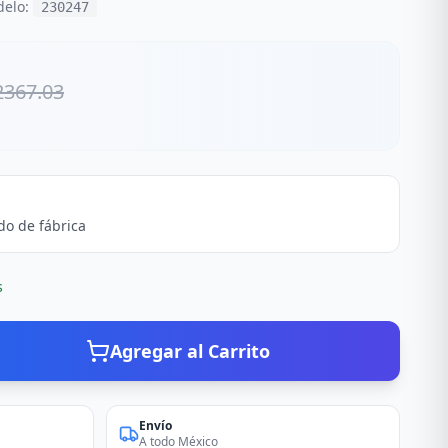
delo:
230247
2367.03
do de fábrica
s
Agregar al Carrito
Envío
A todo México