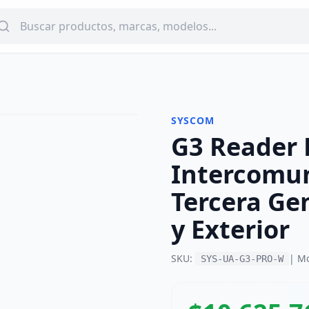
SYSCOM
G3 Reader 
-
17
%
Intercomu
Tercera Ge
y Exterior
SKU:
| M
SYS-UA-G3-PRO-W