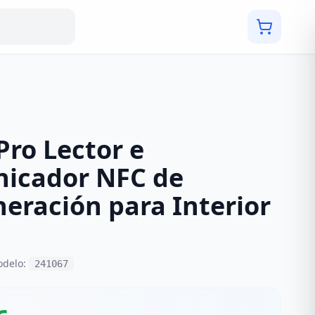
Pro Lector e
nicador NFC de
neración para Interior
odelo:
241067