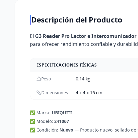
Descripción del Producto
El
G3 Reader Pro Lector e Intercomunicador N
para ofrecer rendimiento confiable y durabili
ESPECIFICACIONES FÍSICAS
Peso
0.14
kg
Dimensiones
4 x 4 x 16 cm
✅ Marca:
UBIQUITI
✅ Modelo:
241067
✅ Condición:
Nuevo
—
Producto nuevo, sellado de 