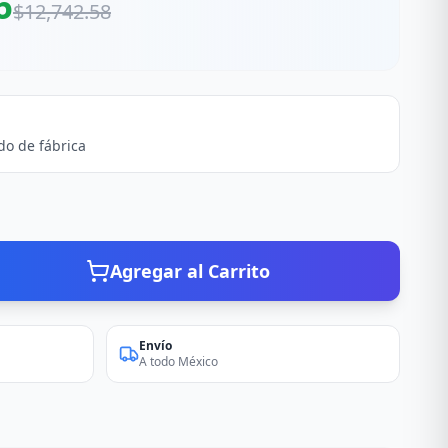
6
$
12,742.58
do de fábrica
Agregar al Carrito
Envío
A todo México