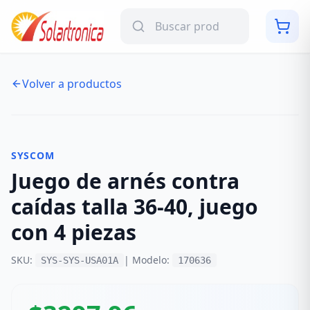
Volver a productos
NUEVO
-
9
%
SYSCOM
Juego de arnés contra
caídas talla 36-40, juego
con 4 piezas
SKU:
| Modelo:
SYS-SYS-USA01A
170636