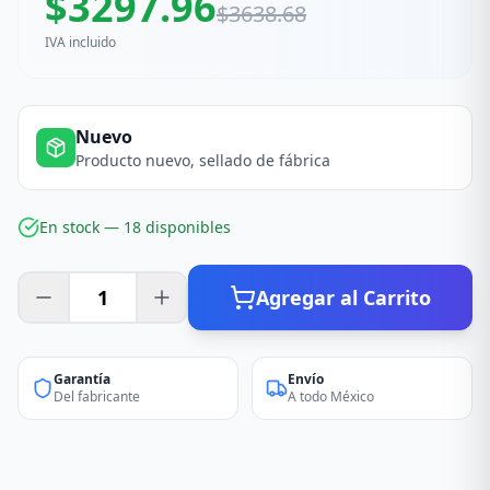
$
3297.96
$
3638.68
IVA incluido
Nuevo
Producto nuevo, sellado de fábrica
En stock —
18
disponible
s
Agregar al Carrito
Garantía
Envío
Del fabricante
A todo México