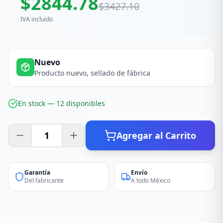
$
2844.78
$
3427.10
IVA incluido
Nuevo
Producto nuevo, sellado de fábrica
En stock —
12
disponible
s
Agregar al Carrito
Garantía
Envío
Del fabricante
A todo México