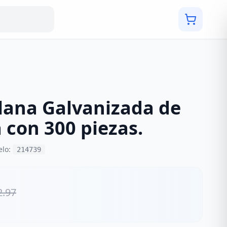
lana Galvanizada de
a con 300 piezas.
elo:
214739
2.97