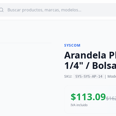
SYSCOM
Arandela P
-
31
%
1/4" / Bols
SKU:
| Mod
SYS-SYS-AP-14
$
113.09
$
16
IVA incluido