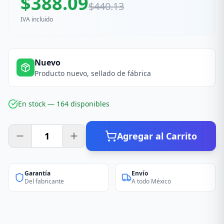
$
388.09
$
440.13
IVA incluido
Nuevo
Producto nuevo, sellado de fábrica
En stock —
164
disponible
s
Agregar al Carrito
Garantía
Envío
Del fabricante
A todo México