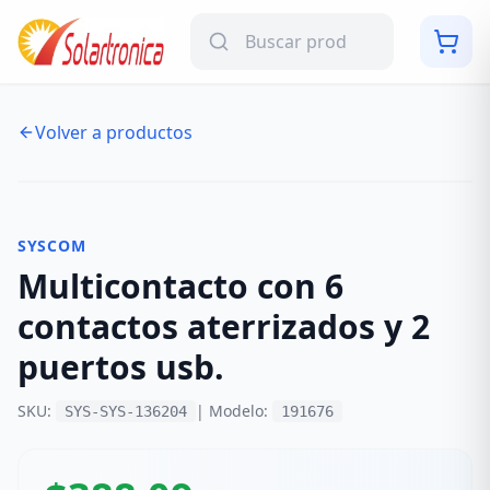
Volver a productos
NUEVO
-
12
%
SYSCOM
Multicontacto con 6
contactos aterrizados y 2
puertos usb.
SKU:
| Modelo:
SYS-SYS-136204
191676