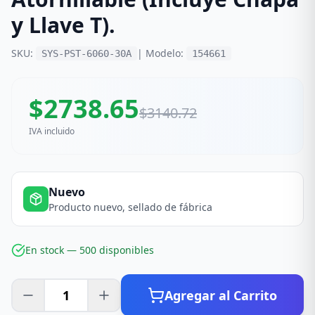
y Llave T).
SKU:
| Modelo:
SYS-PST-6060-30A
154661
$
2738.65
$
3140.72
IVA incluido
Nuevo
Producto nuevo, sellado de fábrica
En stock —
500
disponible
s
Agregar al Carrito