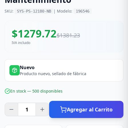
SKU:
| Modelo:
SYS-PS-12180-NB
196546
$
1279.72
$
1381.23
IVA incluido
Nuevo
Producto nuevo, sellado de fábrica
En stock —
500
disponible
s
Agregar al Carrito