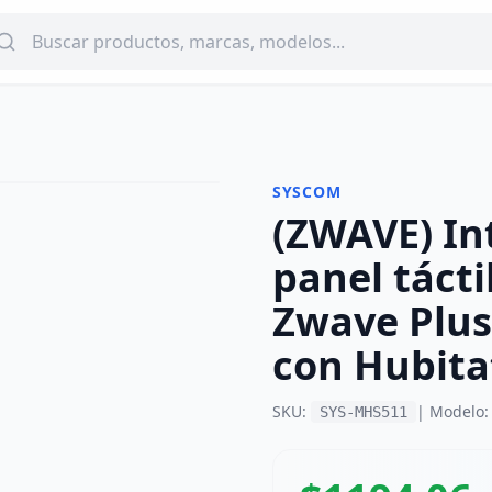
SYSCOM
(ZWAVE) In
-
35
%
panel tácti
Zwave Plus
con Hubita
SKU:
| Modelo
SYS-MHS511