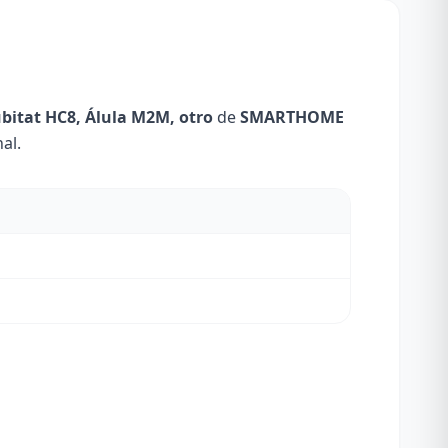
ubitat HC8, Álula M2M, otro
de
SMARTHOME
al.