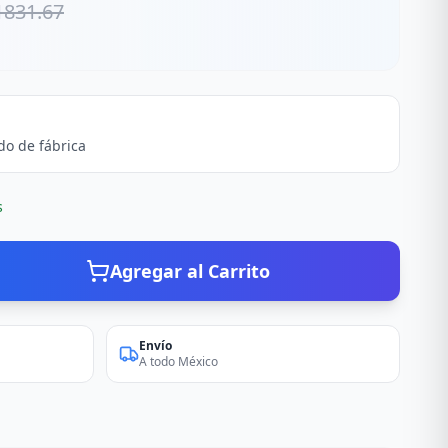
1831.67
do de fábrica
s
Agregar al Carrito
Envío
A todo México