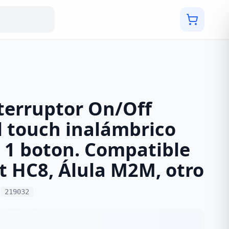
terruptor On/Off
l touch inalámbrico
 1 boton. Compatible
t HC8, Álula M2M, otro
:
219032