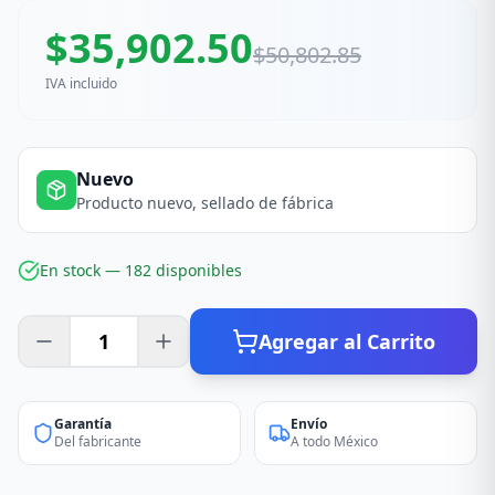
$
35,902.50
$
50,802.85
IVA incluido
Nuevo
Producto nuevo, sellado de fábrica
En stock —
182
disponible
s
Agregar al Carrito
Garantía
Envío
Del fabricante
A todo México