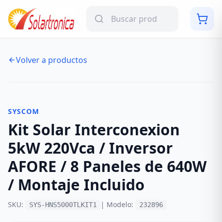
Volver a productos
NUEVO
-
29
%
SYSCOM
Kit Solar Interconexion
5kW 220Vca / Inversor
AFORE / 8 Paneles de 640W
/ Montaje Incluido
SKU:
| Modelo:
SYS-HNS5000TLKIT1
232896