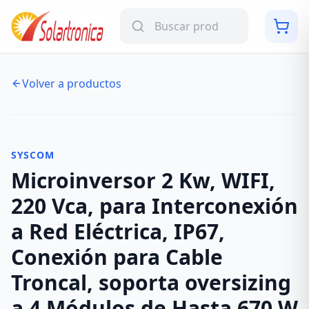
Volver a productos
NUEVO
-
12
%
SYSCOM
Microinversor 2 Kw, WIFI,
220 Vca, para Interconexión
a Red Eléctrica, IP67,
Conexión para Cable
Troncal, soporta oversizing
a 4 Módulos de Hasta 670 W