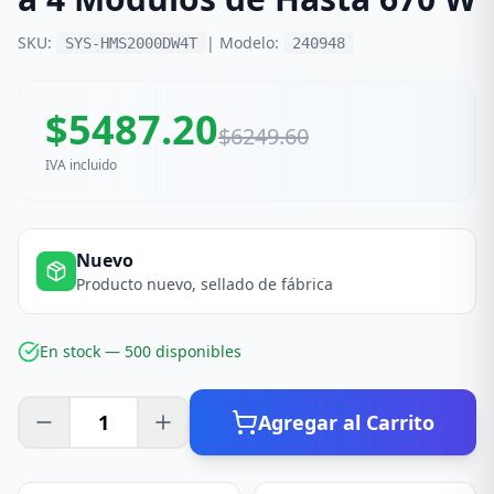
SKU:
| Modelo:
SYS-HMS2000DW4T
240948
$
5487.20
$
6249.60
IVA incluido
Nuevo
Producto nuevo, sellado de fábrica
En stock —
500
disponible
s
Agregar al Carrito