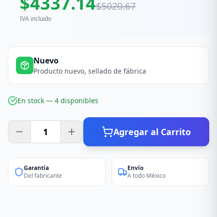
$
4337.14
$
5020.67
IVA incluido
Nuevo
Producto nuevo, sellado de fábrica
En stock —
4
disponible
s
Agregar al Carrito
Garantía
Envío
Del fabricante
A todo México