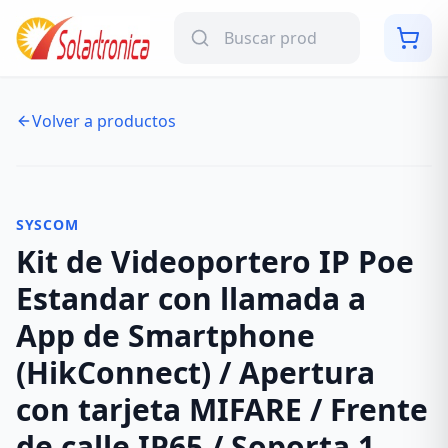
Volver a productos
NUEVO
-
16
%
SYSCOM
Kit de Videoportero IP Poe
Estandar con llamada a
App de Smartphone
(HikConnect) / Apertura
con tarjeta MIFARE / Frente
de calle IP65 / Soporta 1