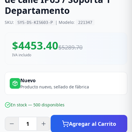
Departamento
SKU:
| Modelo:
SYS-DS-KIS603-P
221347
$
4453.40
$
5289.70
IVA incluido
Nuevo
Producto nuevo, sellado de fábrica
En stock —
500
disponible
s
Agregar al Carrito