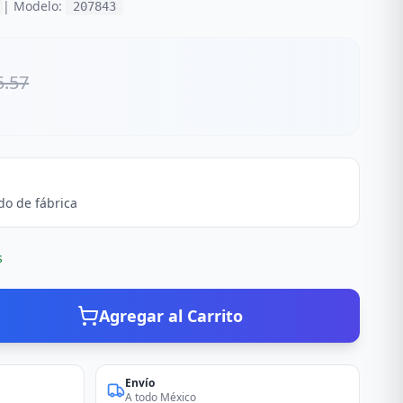
| Modelo:
207843
5.57
do de fábrica
s
Agregar al Carrito
Envío
A todo México