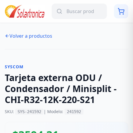
Volver a productos
NUEVO
-
6
%
SYSCOM
Tarjeta externa ODU /
Condensador / Minisplit -
CHI-R32-12K-220-S21
SKU:
| Modelo:
SYS-241592
241592