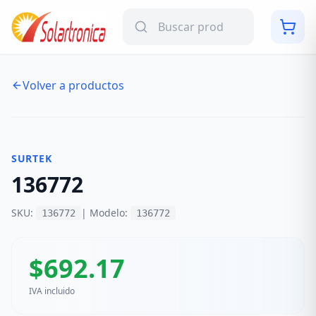
Volver a productos
NUEVO
SURTEK
136772
SKU:
| Modelo:
136772
136772
$
692.17
IVA incluido