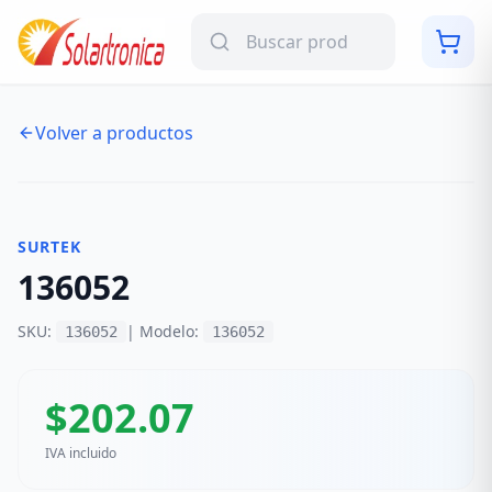
Volver a productos
NUEVO
SURTEK
136052
SKU:
| Modelo:
136052
136052
$
202.07
IVA incluido